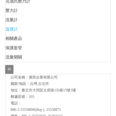
充油式壓力計
壓力計
流量計
溫度計
相關產品
保護套管
流量開關
與
公司名稱：廣奕企業有限公司
我
國家/地區：台灣,台北市
們
地址：臺北市大同區太原路156巷15號1樓
聯
郵遞區號：103
電話：
絡
886-2-25558890(Rep.), 25558875