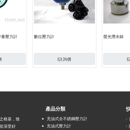
存量壓力計
數位壓力計
螢光潛水錶
價
詢價
產品分類
充油式全不銹鋼壓力計
之根基，致
充油式壓力計
並深受好