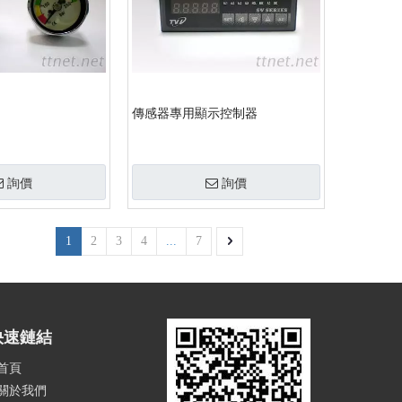
傳感器專用顯示控制器
詢價
詢價
1
2
3
4
...
7
快速鏈結
首頁
關於我們