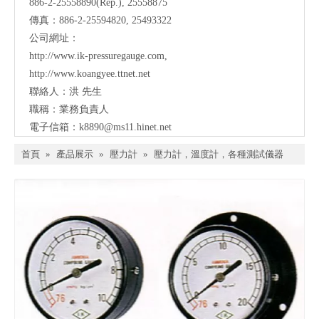
886-2-25558890(Rep.), 25558875
傳真：886-2-25594820, 25493322
公司網址：
http://www.ik-pressuregauge.com
,
http://www.koangyee.ttnet.net
聯絡人：洪 先生
職稱：業務負責人
電子信箱：
k8890@ms11.hinet.net
首頁
»
產品展示
»
壓力計
»
壓力計，溫度計，各種測試儀器