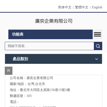
简体中文
|
繁體中文
|
English
功能表
搜索
產品類別
與
公司名稱：廣奕企業有限公司
我
國家/地區：台灣,台北市
們
地址：臺北市大同區太原路156巷15號1樓
聯
郵遞區號：103
電話：
絡