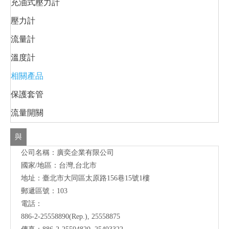
充油式壓力計
壓力計
流量計
溫度計
相關產品
保護套管
流量開關
與
公司名稱：廣奕企業有限公司
我
國家/地區：台灣,台北市
們
地址：臺北市大同區太原路156巷15號1樓
聯
郵遞區號：103
電話：
絡
886-2-25558890(Rep.), 25558875